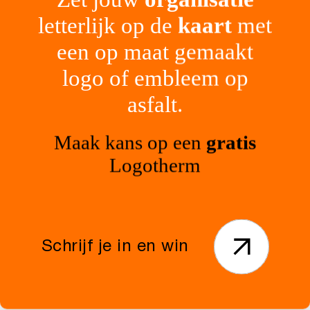
letterlijk op de
kaart
met
Elleboogverband
leggen
een op maat gemaakt
logo of embleem op
asfalt.
Printbeton
Maak kans op een
gratis
Logotherm
Overrijdbare
middengeleider
Schrijf je in en win
Voorgevormde
thermoplast