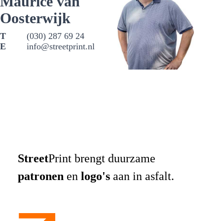
Maurice van
Oosterwijk
(030) 287 69 24
info@streetprint.nl
Street
Print brengt duurzame
patronen
en
logo's
aan in asfalt.