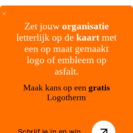
Zet jouw
organisatie
letterlijk op de
kaart
met
De
toepassingen
van StreetPrint
een op maat gemaakt
logo of embleem op
asfalt.
Maak kans op een
gratis
Logotherm
Schrijf je in en win