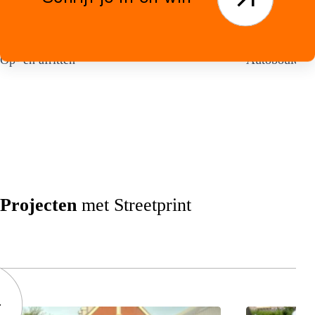
Op- en afritten
Autobouleva
Projecten
met Streetprint