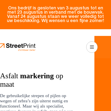
Ga
naar
Ons bedrijf is gesloten van 3 augustus tot en
de
met 23 augustus in verband met de bouwvak.
Vanaf 24 augustus staan we weer volledig tot
inhoud
uw beschikking. Wij wensen u een fijne zomer!
Asfalt
markering
op
maat
De gebruikelijke strepen of pijlen op
wegen of zebra’s zijn uiterst nuttig en
functioneel. Maar wij als specialist,