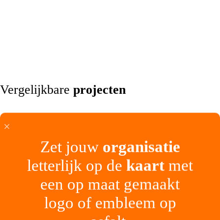
Vergelijkbare
projecten
Zet jouw
organisatie
letterlijk op de
kaart
met
een op maat gemaakt
logo of embleem op