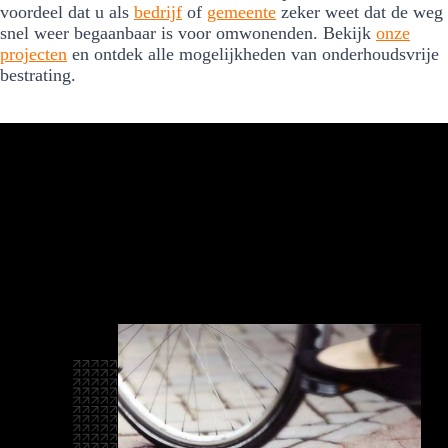
voordeel dat u als
bedrijf
of
gemeente
zeker weet dat de weg
snel weer begaanbaar is voor omwonenden. Bekijk
onze
projecten
en ontdek alle mogelijkheden van onderhoudsvrije
bestrating.
StreetPrint maakt
asfalt
mooi.
Nog even alle
voordelen
op een
rijtje