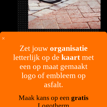
StreetPrint maakt
asfalt
mooi.
Nog even alle
voordelen
op een
Zet jouw
organisatie
rijtje
letterlijk op de
kaart
met
1 / 5
een op maat gemaakt
logo of embleem op
Zichtbaar veiliger
Zich
asfalt.
Verhoogde attentiewaarde door kleur
Maak kans op een
gratis
en hoogteverschil.
Logotherm